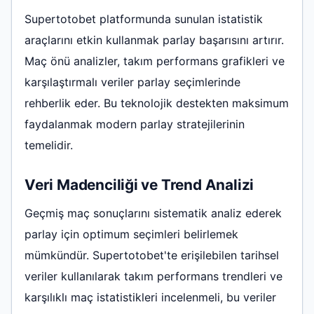
Supertotobet platformunda sunulan istatistik
araçlarını etkin kullanmak parlay başarısını artırır.
Maç önü analizler, takım performans grafikleri ve
karşılaştırmalı veriler parlay seçimlerinde
rehberlik eder. Bu teknolojik destekten maksimum
faydalanmak modern parlay stratejilerinin
temelidir.
Veri Madenciliği ve Trend Analizi
Geçmiş maç sonuçlarını sistematik analiz ederek
parlay için optimum seçimleri belirlemek
mümkündür. Supertotobet'te erişilebilen tarihsel
veriler kullanılarak takım performans trendleri ve
karşılıklı maç istatistikleri incelenmeli, bu veriler