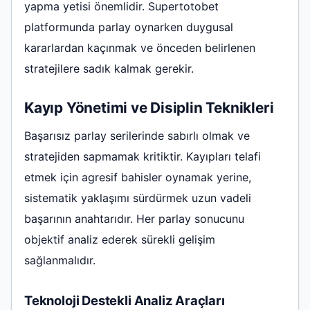
yapma yetisi önemlidir. Supertotobet
platformunda parlay oynarken duygusal
kararlardan kaçınmak ve önceden belirlenen
stratejilere sadık kalmak gerekir.
Kayıp Yönetimi ve Disiplin Teknikleri
Başarısız parlay serilerinde sabırlı olmak ve
stratejiden sapmamak kritiktir. Kayıpları telafi
etmek için agresif bahisler oynamak yerine,
sistematik yaklaşımı sürdürmek uzun vadeli
başarının anahtarıdır. Her parlay sonucunu
objektif analiz ederek sürekli gelişim
sağlanmalıdır.
Teknoloji Destekli Analiz Araçları