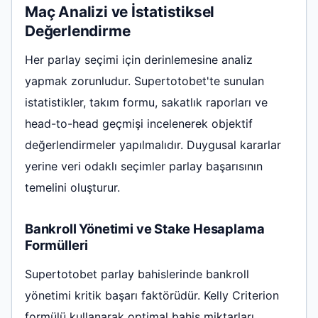
Maç Analizi ve İstatistiksel
Değerlendirme
Her parlay seçimi için derinlemesine analiz
yapmak zorunludur. Supertotobet'te sunulan
istatistikler, takım formu, sakatlık raporları ve
head-to-head geçmişi incelenerek objektif
değerlendirmeler yapılmalıdır. Duygusal kararlar
yerine veri odaklı seçimler parlay başarısının
temelini oluşturur.
Bankroll Yönetimi ve Stake Hesaplama
Formülleri
Supertotobet parlay bahislerinde bankroll
yönetimi kritik başarı faktörüdür. Kelly Criterion
formülü kullanarak optimal bahis miktarları