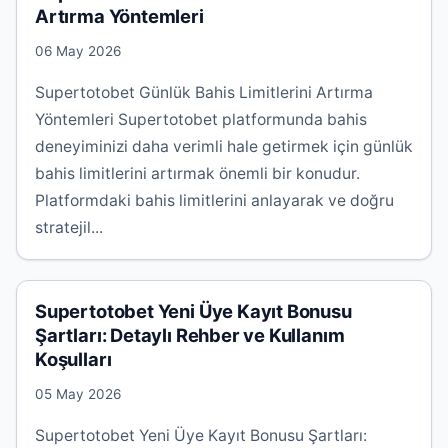
Artırma Yöntemleri
06 May 2026
Supertotobet Günlük Bahis Limitlerini Artırma
Yöntemleri Supertotobet platformunda bahis
deneyiminizi daha verimli hale getirmek için günlük
bahis limitlerini artırmak önemli bir konudur.
Platformdaki bahis limitlerini anlayarak ve doğru
stratejil...
Supertotobet Yeni Üye Kayıt Bonusu
Şartları: Detaylı Rehber ve Kullanım
Koşulları
05 May 2026
Supertotobet Yeni Üye Kayıt Bonusu Şartları: