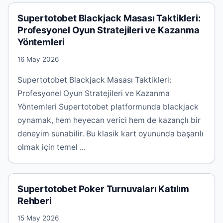
Supertotobet Blackjack Masası Taktikleri:
Profesyonel Oyun Stratejileri ve Kazanma
Yöntemleri
16 May 2026
Supertotobet Blackjack Masası Taktikleri:
Profesyonel Oyun Stratejileri ve Kazanma
Yöntemleri Supertotobet platformunda blackjack
oynamak, hem heyecan verici hem de kazançlı bir
deneyim sunabilir. Bu klasik kart oyununda başarılı
olmak için temel ...
Supertotobet Poker Turnuvaları Katılım
Rehberi
15 May 2026