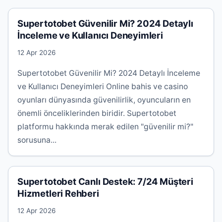
Supertotobet Güvenilir Mi? 2024 Detaylı
İnceleme ve Kullanıcı Deneyimleri
12 Apr 2026
Supertotobet Güvenilir Mi? 2024 Detaylı İnceleme
ve Kullanıcı Deneyimleri Online bahis ve casino
oyunları dünyasında güvenilirlik, oyuncuların en
önemli önceliklerinden biridir. Supertotobet
platformu hakkında merak edilen "güvenilir mi?"
sorusuna...
Supertotobet Canlı Destek: 7/24 Müşteri
Hizmetleri Rehberi
12 Apr 2026