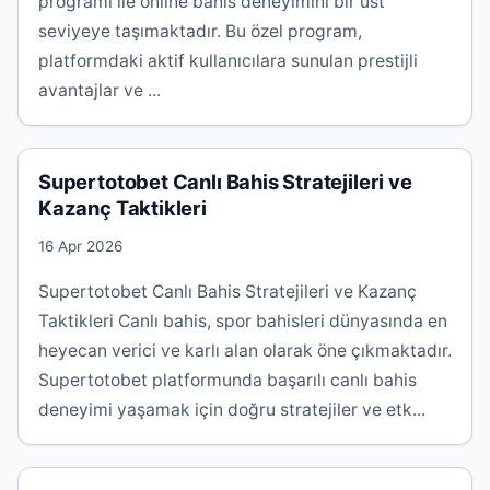
programı ile online bahis deneyimini bir üst
seviyeye taşımaktadır. Bu özel program,
platformdaki aktif kullanıcılara sunulan prestijli
avantajlar ve ...
Supertotobet Canlı Bahis Stratejileri ve
Kazanç Taktikleri
16 Apr 2026
Supertotobet Canlı Bahis Stratejileri ve Kazanç
Taktikleri Canlı bahis, spor bahisleri dünyasında en
heyecan verici ve karlı alan olarak öne çıkmaktadır.
Supertotobet platformunda başarılı canlı bahis
deneyimi yaşamak için doğru stratejiler ve etk...