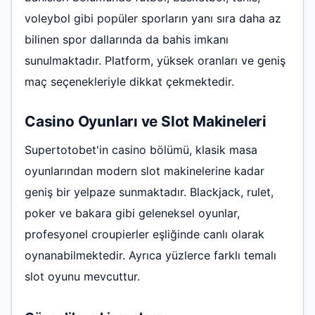
voleybol gibi popüler sporların yanı sıra daha az
bilinen spor dallarında da bahis imkanı
sunulmaktadır. Platform, yüksek oranları ve geniş
maç seçenekleriyle dikkat çekmektedir.
Casino Oyunları ve Slot Makineleri
Supertotobet'in casino bölümü, klasik masa
oyunlarından modern slot makinelerine kadar
geniş bir yelpaze sunmaktadır. Blackjack, rulet,
poker ve bakara gibi geleneksel oyunlar,
profesyonel croupierler eşliğinde canlı olarak
oynanabilmektedir. Ayrıca yüzlerce farklı temalı
slot oyunu mevcuttur.