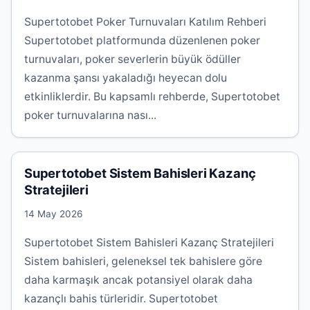
Supertotobet Poker Turnuvaları Katılım Rehberi
Supertotobet platformunda düzenlenen poker
turnuvaları, poker severlerin büyük ödüller
kazanma şansı yakaladığı heyecan dolu
etkinliklerdir. Bu kapsamlı rehberde, Supertotobet
poker turnuvalarına nası...
Supertotobet Sistem Bahisleri Kazanç
Stratejileri
14 May 2026
Supertotobet Sistem Bahisleri Kazanç Stratejileri
Sistem bahisleri, geleneksel tek bahislere göre
daha karmaşık ancak potansiyel olarak daha
kazançlı bahis türleridir. Supertotobet