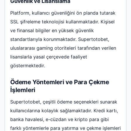
Güvenlik ve Lisanslama
Platform, kullanıcı güvenliğini ön planda tutarak
SSL şifreleme teknolojisi kullanmaktadır. Kişisel
ve finansal bilgiler en yüksek güvenlik
standartlarıyla korunmaktadır. Supertotobet,
uluslararası gaming otoriteleri tarafından verilen
lisanslarla yasal çerçevede faaliyet
göstermektedir.
Ödeme Yöntemleri ve Para Çekme
İşlemleri
Supertotobet, çeşitli ödeme seçenekleri sunarak
kullanıcılarına kolaylık sağlamaktadır. Kredi kartı,
banka havalesi, e-cüzdan ve kripto para gibi
farklı yöntemlerle para yatırma ve çekme işlemleri