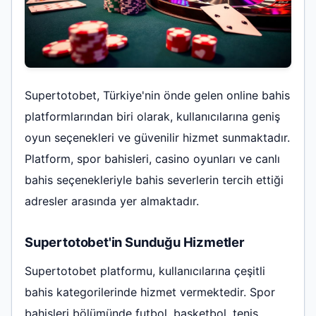
Supertotobet, Türkiye'nin önde gelen online bahis
platformlarından biri olarak, kullanıcılarına geniş
oyun seçenekleri ve güvenilir hizmet sunmaktadır.
Platform, spor bahisleri, casino oyunları ve canlı
bahis seçenekleriyle bahis severlerin tercih ettiği
adresler arasında yer almaktadır.
Supertotobet'in Sunduğu Hizmetler
Supertotobet platformu, kullanıcılarına çeşitli
bahis kategorilerinde hizmet vermektedir. Spor
bahisleri bölümünde futbol, basketbol, tenis,