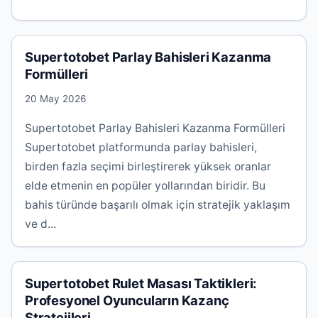
Supertotobet Parlay Bahisleri Kazanma
Formülleri
20 May 2026
Supertotobet Parlay Bahisleri Kazanma Formülleri
Supertotobet platformunda parlay bahisleri,
birden fazla seçimi birleştirerek yüksek oranlar
elde etmenin en popüler yollarından biridir. Bu
bahis türünde başarılı olmak için stratejik yaklaşım
ve d...
Supertotobet Rulet Masası Taktikleri:
Profesyonel Oyuncuların Kazanç
Stratejileri