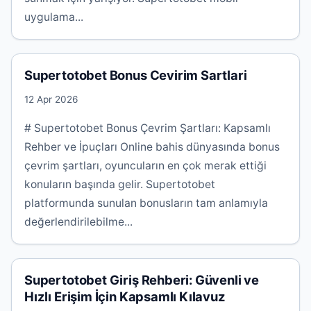
uygulama...
Supertotobet Bonus Cevirim Sartlari
12 Apr 2026
# Supertotobet Bonus Çevrim Şartları: Kapsamlı
Rehber ve İpuçları Online bahis dünyasında bonus
çevrim şartları, oyuncuların en çok merak ettiği
konuların başında gelir. Supertotobet
platformunda sunulan bonusların tam anlamıyla
değerlendirilebilme...
Supertotobet Giriş Rehberi: Güvenli ve
Hızlı Erişim İçin Kapsamlı Kılavuz