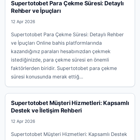
Supertotobet Para Çekme Süresi: Detaylı
Rehber ve İpuçları
12 Apr 2026
Supertotobet Para Çekme Süresi: Detaylı Rehber
ve İpuçları Online bahis platformlarında
kazandığınız paraları hesabınızdan çekmek
istediğinizde, para çekme süresi en önemli
faktörlerden biridir. Supertotobet para çekme
süresi konusunda merak ettiğ...
Supertotobet Müşteri Hizmetleri: Kapsamlı
Destek ve İletişim Rehberi
12 Apr 2026
Supertotobet Müşteri Hizmetleri: Kapsamlı Destek