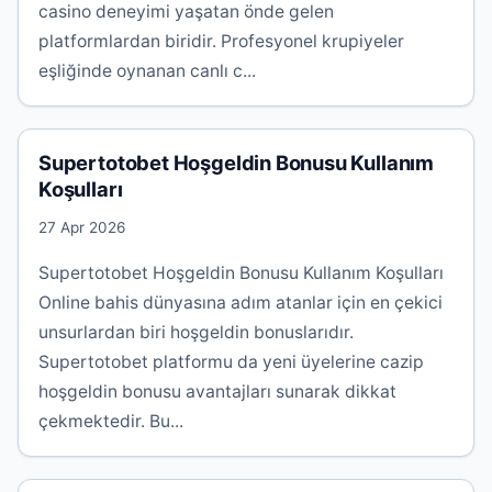
casino deneyimi yaşatan önde gelen
platformlardan biridir. Profesyonel krupiyeler
eşliğinde oynanan canlı c...
Supertotobet Hoşgeldin Bonusu Kullanım
Koşulları
27 Apr 2026
Supertotobet Hoşgeldin Bonusu Kullanım Koşulları
Online bahis dünyasına adım atanlar için en çekici
unsurlardan biri hoşgeldin bonuslarıdır.
Supertotobet platformu da yeni üyelerine cazip
hoşgeldin bonusu avantajları sunarak dikkat
çekmektedir. Bu...