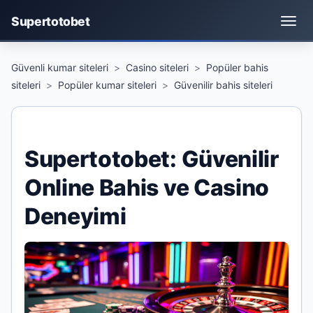
Supertotobet
Güvenli kumar siteleri
>
Casino siteleri
>
Popüler bahis
siteleri
>
Popüler kumar siteleri
>
Güvenilir bahis siteleri
Supertotobet: Güvenilir
Online Bahis ve Casino
Deneyimi