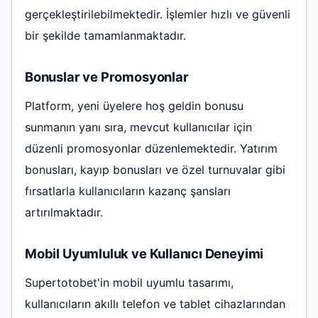
gerçekleştirilebilmektedir. İşlemler hızlı ve güvenli
bir şekilde tamamlanmaktadır.
Bonuslar ve Promosyonlar
Platform, yeni üyelere hoş geldin bonusu
sunmanın yanı sıra, mevcut kullanıcılar için
düzenli promosyonlar düzenlemektedir. Yatırım
bonusları, kayıp bonusları ve özel turnuvalar gibi
fırsatlarla kullanıcıların kazanç şansları
artırılmaktadır.
Mobil Uyumluluk ve Kullanıcı Deneyimi
Supertotobet'in mobil uyumlu tasarımı,
kullanıcıların akıllı telefon ve tablet cihazlarından